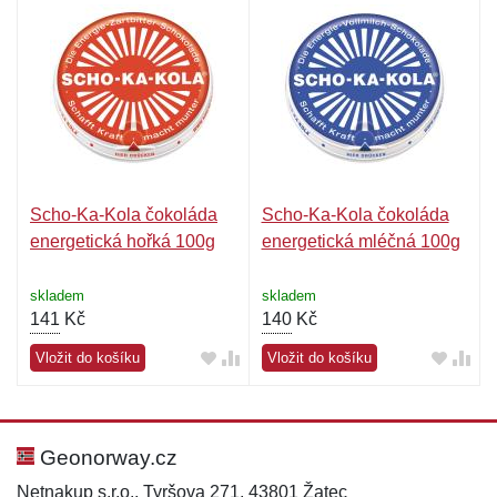
Scho-Ka-Kola čokoláda
Scho-Ka-Kola čokoláda
energetická hořká 100g
energetická mléčná 100g
skladem
skladem
141
Kč
140
Kč
Vložit do košíku
Vložit do košíku
Geonorway.cz
Netnakup s.r.o., Tyršova 271, 43801 Žatec