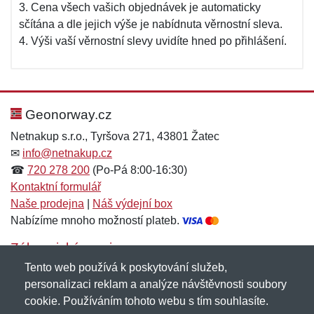
3. Cena všech vašich objednávek je automaticky
sčítána a dle jejich výše je nabídnuta věrnostní sleva.
4. Výši vaší věrnostní slevy uvidíte hned po přihlášení.
Geonorway.cz
Netnakup s.r.o., Tyršova 271, 43801 Žatec
✉
info@netnakup.cz
☎
720 278 200
(Po-Pá 8:00-16:30)
Kontaktní formulář
Naše prodejna
|
Náš výdejní box
Nabízíme mnoho možností plateb.
Zákaznický servis
Tento web používá k poskytování služeb,
Novinky emailem
personalizaci reklam a analýze návštěvnosti soubory
cookie. Používáním tohoto webu s tím souhlasíte.