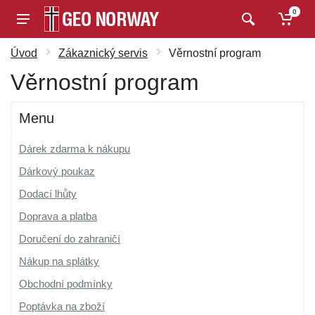
0
Úvod
Zákaznický servis
Věrnostní program
Věrnostní program
Menu
Dárek zdarma k nákupu
Dárkový poukaz
Dodací lhůty
Doprava a platba
Doručení do zahraničí
Nákup na splátky
Obchodní podmínky
Poptávka na zboží