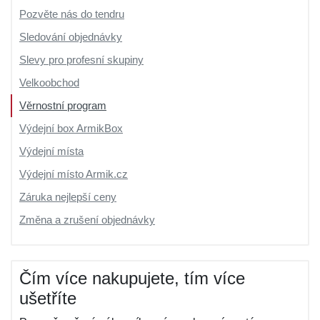
Pozvěte nás do tendru
Sledování objednávky
Slevy pro profesní skupiny
Velkoobchod
Věrnostní program
Výdejní box ArmikBox
Výdejní místa
Výdejní místo Armik.cz
Záruka nejlepší ceny
Změna a zrušení objednávky
Čím více nakupujete, tím více
ušetříte