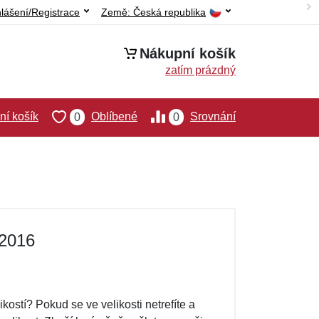
hlášení/Registrace
Země:
Česká republika
Nákupní košík
zatím prázdný
í košík
Oblíbené
Srovnání
0
0
 2016
kostí? Pokud se ve velikosti netrefíte a