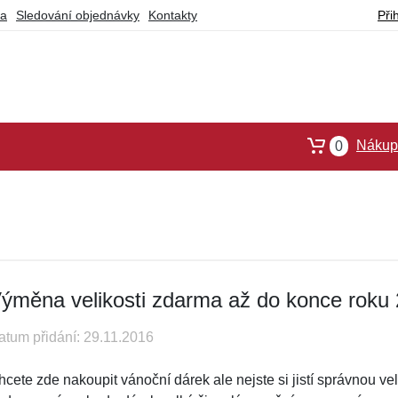
ba
Sledování objednávky
Kontakty
Při
Nákupn
0
ýměna velikosti zdarma až do konce roku
atum přidání: 29.11.2016
cete zde nakoupit vánoční dárek ale nejste si jistí správnou veli