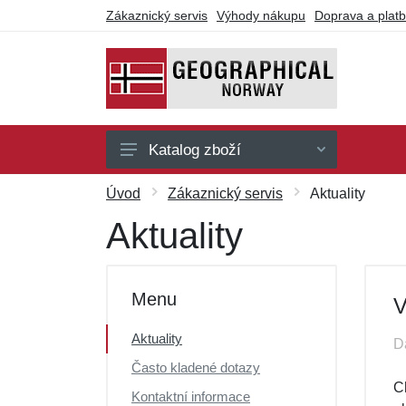
Zákaznický servis
Výhody nákupu
Doprava a plat
Katalog zboží
Pánské
Úvod
Zákaznický servis
Aktuality
Dámské
Aktuality
Dárkové poukazy
Výprodej
Menu
V
Aktuality
D
Často kladené dotazy
Ch
Kontaktní informace