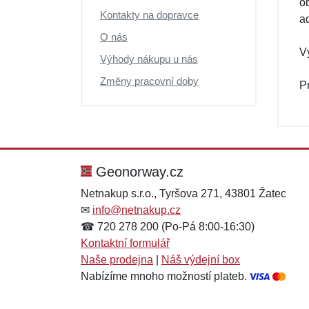
o
Kontakty na dopravce
a
O nás
V
Výhody nákupu u nás
Změny pracovní doby
P
Geonorway.cz
Netnakup s.r.o., Tyršova 271, 43801 Žatec
✉
info@netnakup.cz
☎ 720 278 200 (Po-Pá 8:00-16:30)
Kontaktní formulář
Naše prodejna
|
Náš výdejní box
Nabízíme mnoho možností plateb.