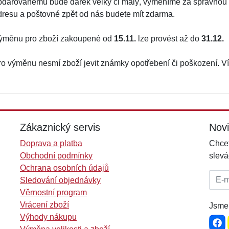
bdarovanému bude dárek velký či malý, vyměníme za správnou v
dresu a poštovné zpět od nás budete mít zdarma.
ýměnu pro zboží zakoupené od
15.11.
lze provést až do
31.12.
ro výměnu nesmí zboží jevit známky opotřebení či poškození. Ví
Zákaznický servis
Nov
Doprava a platba
Chcet
Obchodní podmínky
slevá
Ochrana osobních údajů
E-mai
Sledování objednávky
Věrnostní program
Vrácení zboží
Jsme 
Výhody nákupu