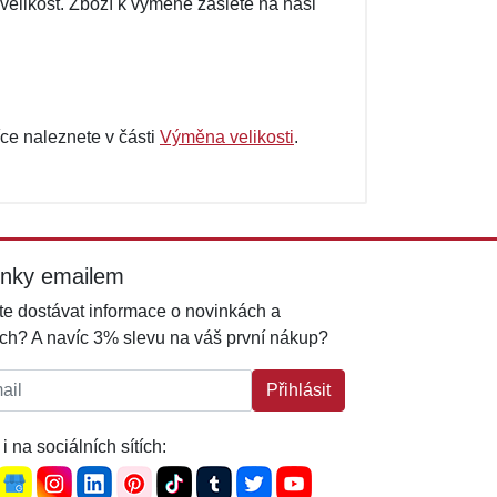
elikost. Zboží k výměně zašlete na naši
ce naleznete v části
Výměna velikosti
.
inky emailem
e dostávat informace o novinkách a
ch? A navíc 3% slevu na váš první nákup?
l:
Přihlásit
i na sociálních sítích: