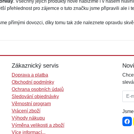
orway
. Všechny jejich produkty nově nabízíme i v našem hlav
ětší přehlednost pro zájemce o tuto značku jsme připravili ale i
sme přímými dovozci, díky tomu tak zde naleznete opravdu skvě
Zákaznický servis
Nov
Doprava a platba
Chcet
Obchodní podmínky
slevá
Ochrana osobních údajů
E-mai
Sledování objednávky
Věrnostní program
Vrácení zboží
Jsme 
Výhody nákupu
Výměna velikosti a zboží
Více informací...