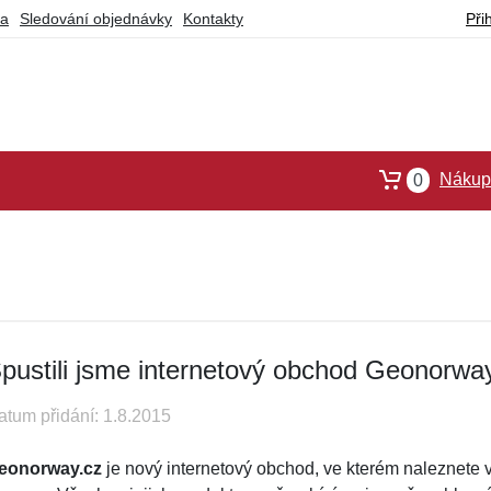
ba
Sledování objednávky
Kontakty
Při
Nákupn
0
pustili jsme internetový obchod Geonorwa
atum přidání: 1.8.2015
eonorway.cz
je nový internetový obchod, ve kterém naleznete