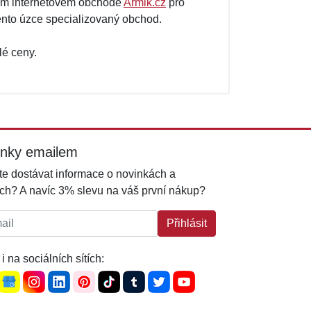
ním internetovém obchodě
Armik.cz
pro
 tento úzce specializovaný obchod.
lé ceny.
inky emailem
e dostávat informace o novinkách a
ch? A navíc 3% slevu na váš první nákup?
l:
Přihlásit
i na sociálních sítích: