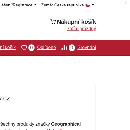
hlášení/Registrace
Země:
Česká republika
Nákupní košík
zatím prázdný
í košík
Oblíbené
Srovnání
0
0
y.cz
 všechny produkty značky
Geographical