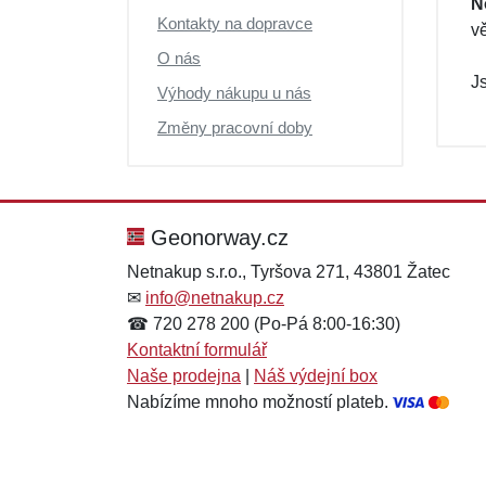
N
Kontakty na dopravce
v
O nás
J
Výhody nákupu u nás
Změny pracovní doby
Geonorway.cz
Netnakup s.r.o., Tyršova 271, 43801 Žatec
✉
info@netnakup.cz
☎ 720 278 200 (Po-Pá 8:00-16:30)
Kontaktní formulář
Naše prodejna
|
Náš výdejní box
Nabízíme mnoho možností plateb.