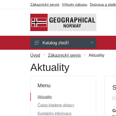
Zákaznický servis
Výhody nákupu
Doprava a plat
Katalog zboží
Pánské
Úvod
Zákaznický servis
Aktuality
Dámské
Aktuality
Dárkové poukazy
Výprodej
Menu
S
Aktuality
D
Často kladené dotazy
G
Kontaktní informace