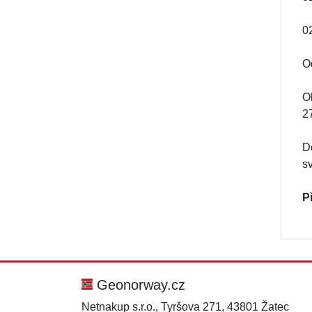
02
O
O
27
D
s
P
Geonorway.cz
Netnakup s.r.o., Tyršova 271, 43801 Žatec