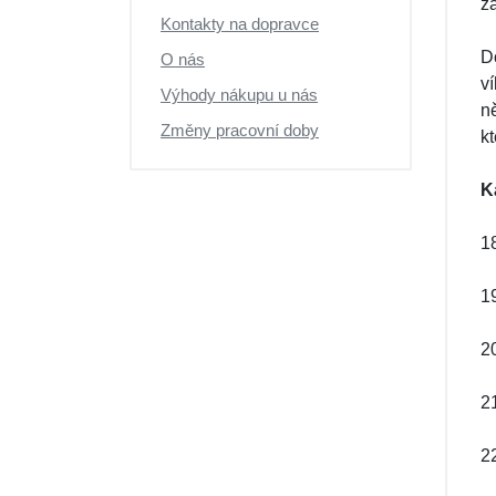
z
Kontakty na dopravce
D
O nás
v
Výhody nákupu u nás
n
Změny pracovní doby
k
K
18
19
20
21
22