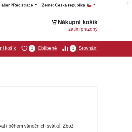
hlášení/Registrace
Země:
Česká republika
Nákupní košík
zatím prázdný
í košík
Oblíbené
Srovnání
0
0
t i během vánočních svátků. Zboží