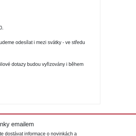
0.
me odesílat i mezi svátky - ve středu
ailové dotazy budou vyřizovány i během
inky emailem
e dostávat informace o novinkách a