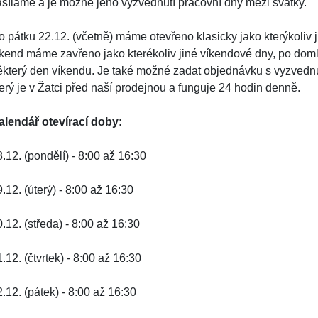
asíláme a je možné jeho vyzvednutí pracovní dny mezi svátky.
o pátku 22.12. (včetně) máme otevřeno klasicky jako kterýkoliv j
íkend máme zavřeno jako kterékoliv jiné víkendové dny, po dom
ěkterý den víkendu. Je také možné zadat objednávku s vyzved
terý je v Žatci před naší prodejnou a funguje 24 hodin denně.
alendář otevírací doby:
.12. (pondělí) - 8:00 až 16:30
.12. (úterý) - 8:00 až 16:30
.12. (středa) - 8:00 až 16:30
.12. (čtvrtek) - 8:00 až 16:30
.12. (pátek) - 8:00 až 16:30