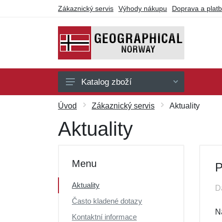
Zákaznický servis
Výhody nákupu
Doprava a plat
Katalog zboží
Pánské
Úvod
Zákaznický servis
Aktuality
Dámské
Aktuality
Dárkové poukazy
Výprodej
Menu
P
Aktuality
D
Často kladené dotazy
N
Kontaktní informace