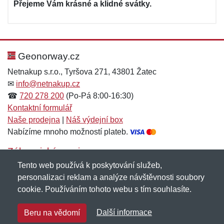
Přejeme Vám krásné a klidné svátky.
Geonorway.cz
Netnakup s.r.o., Tyršova 271, 43801 Žatec
✉
info@netnakup.cz
☎
720 278 200
(Po-Pá 8:00-16:30)
Kontaktní formulář
Naše prodejna
|
Náš výdejní box
Nabízíme mnoho možností plateb.
Zákaznický servis
Tento web používá k poskytování služeb,
Novinky emailem
personalizaci reklam a analýze návštěvnosti soubory
cookie. Používáním tohoto webu s tím souhlasíte.
Copyright © 2007-2026 (19 let s vámi)
Netnakup.cz
&
Další informace
Beru na vědomí
NetIQ
. Všechna práva vyhrazena.