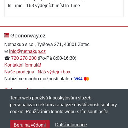
In Time - 168 výdejních míst In Time
Geonorway.cz
Netnakup s.r.o., Tyršova 271, 43801 Žatec
✉
info@netnakup.cz
☎
720 278 200
(Po-Pá 8:00-16:30)
Kontaktní formulář
Naše prodejna
|
Náš výdejní box
Nabízíme mnoho možností plateb.
Zákaznický servis
Tento web používá k poskytování služeb,
Novinky emailem
personalizaci reklam a analýze návštěvnosti soubory
cookie. Používáním tohoto webu s tím souhlasíte.
Copyright © 2007-2026 (19 let s vámi)
Netnakup.cz
&
Další informace
Beru na vědomí