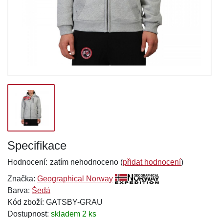
Specifikace
Hodnocení:
zatím nehodnoceno (
přidat hodnocení
)
Značka:
Geographical Norway
Barva:
Šedá
Kód zboží: GATSBY-GRAU
Dostupnost:
skladem 2 ks