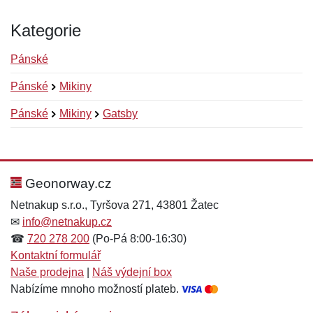
Kategorie
Pánské
Pánské
Mikiny
Pánské
Mikiny
Gatsby
Nová recenze
Nový dotaz
Hodnocení:
Jméno:
*
*
Geonorway.cz
Netnakup s.r.o., Tyršova 271, 43801 Žatec
✉
info@netnakup.cz
Jméno:
E-mail:
*
*
☎
720 278 200
(Po-Pá 8:00-16:30)
Kontaktní formulář
Naše prodejna
|
Náš výdejní box
Nabízíme mnoho možností plateb.
E-mail:
*
Zpráva
*